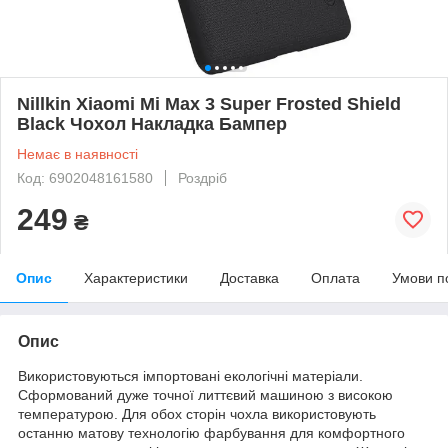
Nillkin Xiaomi Mi Max 3 Super Frosted Shield
Black Чохол Накладка Бампер
Немає в наявності
Код: 6902048161580
Роздріб
249
₴
Опис
Характеристики
Доставка
Оплата
Умови п
Опис
Використовуються імпортовані екологічні матеріали.
Сформований дуже точної литтєвий машиною з високою
температурою. Для обох сторін чохла використовують
останню матову технологію фарбування для комфортного