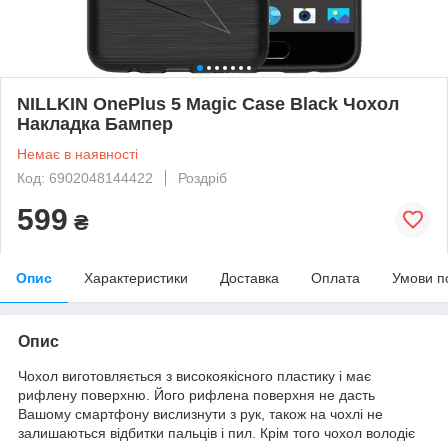
NILLKIN OnePlus 5 Magic Case Black Чохол
Накладка Бампер
Немає в наявності
Код: 6902048144422
Роздріб
599
₴
Опис
Характеристики
Доставка
Оплата
Умови п
Опис
Чохол виготовляється з високоякісного пластику і має
рифлену поверхню. Його рифлена поверхня не дасть
Вашому смартфону вислизнути з рук, також на чохлі не
залишаються відбитки пальців і пил. Крім того чохол володіє