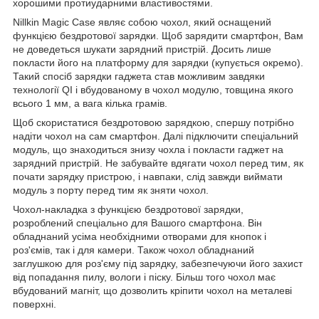
хорошими протиударними властивостями.
Nillkin Magic Case являє собою чохол, який оснащений
функцією бездротової зарядки. Щоб зарядити смартфон, Вам
не доведеться шукати зарядний пристрій. Досить лише
покласти його на платформу для зарядки (купується окремо).
Такий спосіб зарядки гаджета став можливим завдяки
технології QI і вбудованому в чохол модулю, товщина якого
всього 1 мм, а вага кілька грамів.
Щоб скористатися бездротовою зарядкою, спершу потрібно
надіти чохол на сам смартфон. Далі підключити спеціальний
модуль, що знаходиться знизу чохла і покласти гаджет на
зарядний пристрій. Не забувайте вдягати чохол перед тим, як
почати зарядку пристрою, і навпаки, слід завжди виймати
модуль з порту перед тим як зняти чохол.
Чохол-накладка з функцією бездротової зарядки,
розроблений спеціально для Вашого смартфона. Він
обладнаний усіма необхідними отворами для кнопок і
роз'ємів, так і для камери. Також чохол обладнаний
заглушкою для роз'єму під зарядку, забезпечуючи його захист
від попадання пилу, вологи і піску. Більш того чохол має
вбудований магніт, що дозволить кріпити чохол на металеві
поверхні.