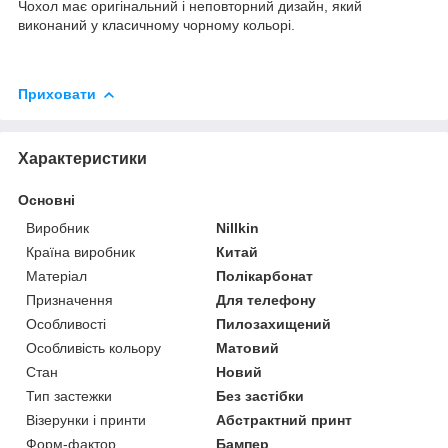
Чохол має оригінальний і неповторний дизайн, який
виконаний у класичному чорному кольорі.
Приховати
Характеристики
Основні
Виробник
Nillkin
Країна виробник
Китай
Матеріал
Полікарбонат
Призначення
Для телефону
Особливості
Пилозахищений
Особливість кольору
Матовий
Стан
Новий
Тип застежки
Без застібки
Візерунки і принти
Абстрактний принт
Форм-фактор
Бампер