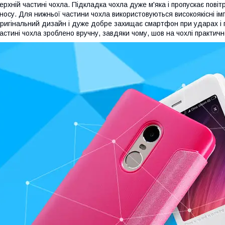
ерхній частині чохла. Підкладка чохла дуже м'яка і пропускає пові
носу. Для нижньої частини чохла використовуються високоякісні і
ригінальний дизайн і дуже добре захищає смартфон при ударах і п
астині чохла зроблено вручну, завдяки чому, шов на чохлі практичн