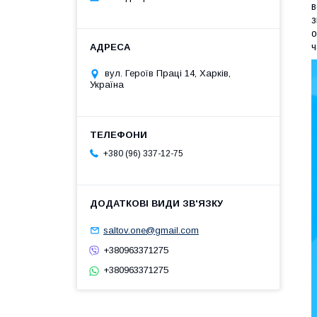
в
з
о
ч
вул. Героїв Праці 14, Харків,
Україна
+380 (96) 337-12-75
saltov.one@gmail.com
+380963371275
+380963371275