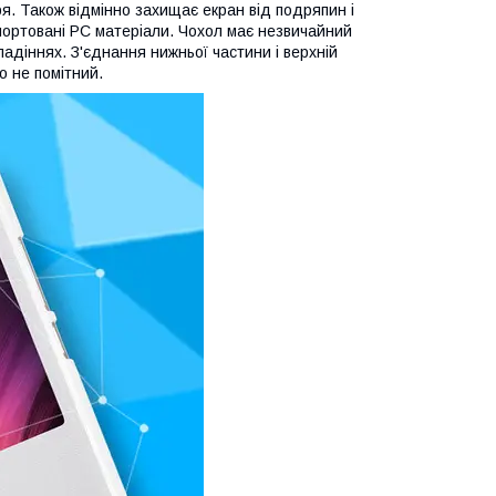
тря. Також відмінно захищає екран від подряпин і
мпортовані РС матеріали. Чохол має незвичайний
адіннях. З'єднання нижньої частини і верхній
о не помітний.