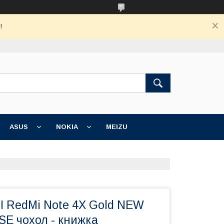
!
ASUS
NOKIA
MEIZU
MI RedMi Note 4X Gold NEW
E чохол - книжка