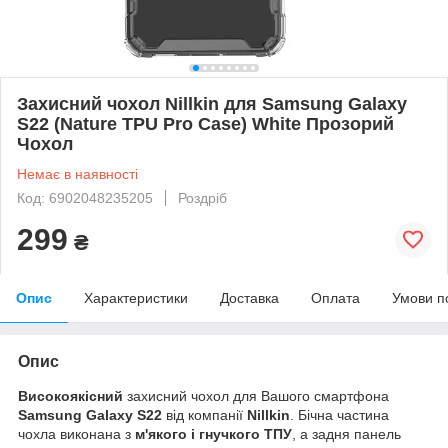
Захисний чохол Nillkin для Samsung Galaxy
S22 (Nature TPU Pro Case) White Прозорий
Чохол
Немає в наявності
Код: 6902048235205
Роздріб
299
₴
Опис
Характеристики
Доставка
Оплата
Умови п
Опис
Високоякісний
захисний чохол для Вашого смартфона
Samsung Galaxy S22
від компанії
Nillkin
. Бічна частина
чохла виконана з
м'якого і гнучкого ТПУ
, а задня панель