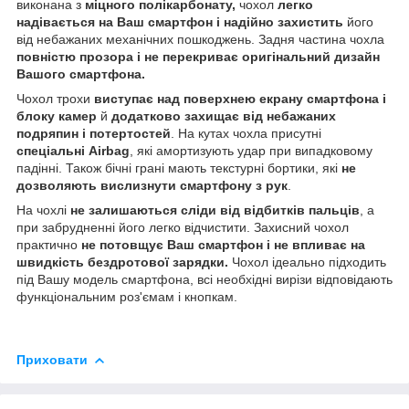
виконана з
міцного полікарбонату,
чохол
легко
надівається на Ваш смартфон і надійно захистить
його
від небажаних механічних пошкоджень. Задня частина чохла
повністю прозора і не перекриває оригінальний дизайн
Вашого смартфона.
Чохол трохи
виступає над поверхнею екрану смартфона і
блоку камер
й
додатково захищає від небажаних
подряпин і потертостей
. На кутах чохла присутні
спеціальні Airbag
, які амортизують удар при випадковому
падінні. Також бічні грані мають текстурні бортики, які
не
дозволяють вислизнути смартфону з рук
.
На чохлі
не залишаються сліди від відбитків пальців
, а
при забрудненні його легко відчистити. Захисний чохол
практично
не потовщує Ваш смартфон і не впливає на
швидкість бездротової зарядки.
Чохол ідеально підходить
під Вашу модель смартфона, всі необхідні вирізи відповідають
функціональним роз'ємам і кнопкам.
Приховати