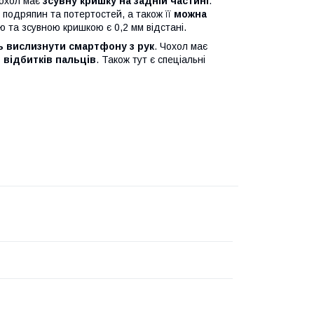
чохол має
зсувну кришку на задній частині
.
подряпин та потертостей, а також її
можна
 та зсувною кришкою є 0,2 мм відстані.
 вислизнути смартфону з рук
. Чохол має
 відбитків пальців
. Також тут є спеціальні