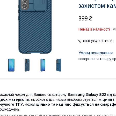
захистом ка
399 ₴
Немає в наявності
К
+380 (96) 337-12-75
повернення товару п
ахисний чохол для Вашого смартфону
Samsung Galaxy S22
від к
вох матеріалів
: як основа для чохла використовується
міцний п
нучкого ТПУ
. Чохол
щільно та надійно фіксується на смартф
ошкоджень.