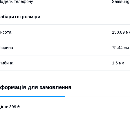
Модель телефону
Samsung 
Габаритні розміри
исота
150.89 м
Ширина
75.44 мм
либина
1.6 мм
нформація для замовлення
іна:
399 ₴