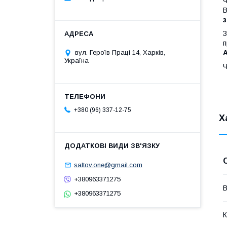
Ч
з
З
A
вул. Героїв Праці 14, Харків,
Україна
Ч
+380 (96) 337-12-75
Х
saltov.one@gmail.com
+380963371275
В
+380963371275
К