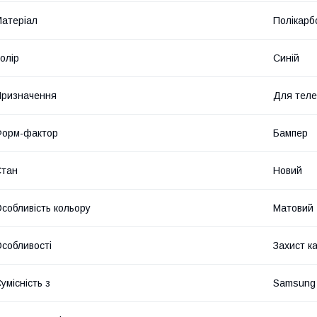
атеріал
Полікарб
олір
Синій
ризначення
Для тел
Форм-фактор
Бампер
Стан
Новий
собливість кольору
Матовий
собливості
Захист к
умісність з
Samsung