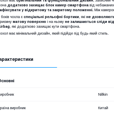
охол має
оригінальний та функціональний дизайн
, захисний 
Вона
додатково захищає блок камер смартфона
від небажаних 
афіксувати у відкритому та закритому положенні.
Між камерою
 боків чохла є
спеціальні рельєфні бортики
, які
не дозволяють
приємну
матову поверхню
і на ньому
не залишаються сліди від
irbag
, які додатково захищає кути смартфона.
охол має мінімальний дизайн, який підійде під будь-який стиль.
арактеристики
Основні
иробник
Nillkin
раїна виробник
Китай