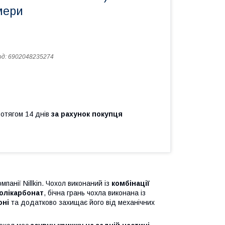
мери
од:
6902048235274
ротягом 14 днів
за рахунок покупця
омпанії Nillkin. Чохол виконаний із
комбінації
олікарбонат
, бічна грань чохла виконана із
оні
та додатково захищає його від механічних