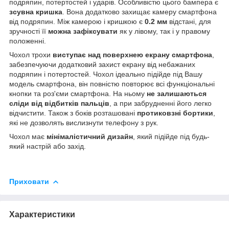
подряпин, потертостей і ударів. Особливістю цього бампера є
зсувна кришка
. Вона додатково захищає камеру смартфона
від подряпин. Між камерою і кришкою є
0.2 мм
відстані, для
зручності її
можна зафіксувати
як у лівому, так і у правому
положенні.
Чохол трохи
виступає над поверхнею екрану смартфона
,
забезпечуючи додатковий захист екрану від небажаних
подряпин і потертостей. Чохол ідеально підійде під Вашу
модель смартфона, він повністю повторює всі функціональні
кнопки та роз'єми смартфона. На ньому
не залишаються
сліди від відбитків пальців
, а при забрудненні його легко
відчистити. Також з боків розташовані
протиковзні бортики
,
які не дозволять вислизнути телефону з рук.
Чохол має
мінімалістичний дизайн
, який підійде під будь-
який настрій або захід.
Приховати
Характеристики