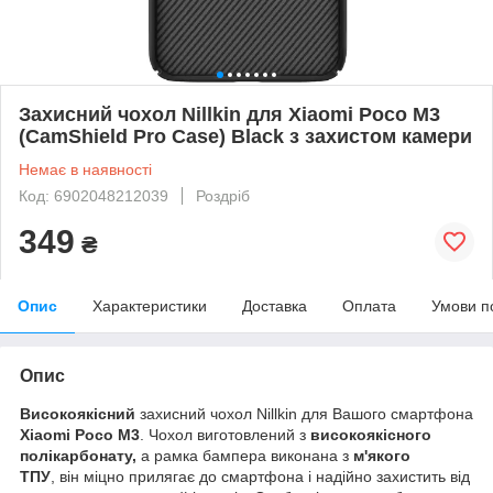
Захисний чохол Nillkin для Xiaomi Poco M3
(CamShield Pro Case) Black з захистом камери
Немає в наявності
Код: 6902048212039
Роздріб
349
₴
Опис
Характеристики
Доставка
Оплата
Умови п
Опис
Високоякісний
захисний чохол Nillkin для Вашого смартфона
Xiaomi Poco M3
. Чохол виготовлений з
високоякісного
полікарбонату,
а рамка бампера виконана з
м'якого
ТПУ
, він міцно прилягає до смартфона і надійно захистить від