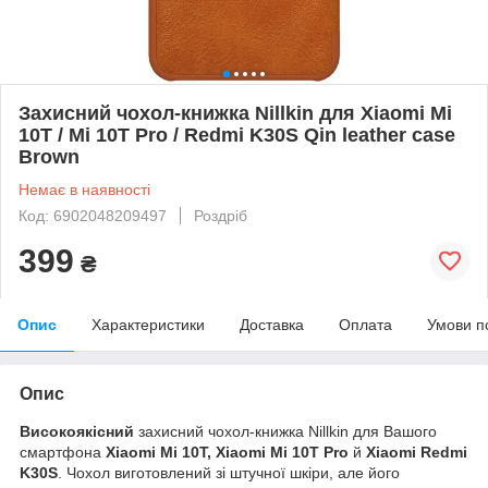
Захисний чохол-книжка Nillkin для Xiaomi Mi
10T / Mi 10T Pro / Redmi K30S Qin leather case
Brown
Немає в наявності
Код: 6902048209497
Роздріб
399
₴
Опис
Характеристики
Доставка
Оплата
Умови п
Опис
Високоякісний
захисний чохол-книжка Nillkin для Вашого
смартфона
Xiaomi Mi 10T, Xiaomi Mi 10T Pro
й
Xiaomi Redmi
K30S
. Чохол виготовлений зі штучної шкіри, але його