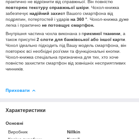
практично не відрізнити від справжньої. Він повністю
повторює текстуру справжньої шкіри
. Чохол-книжка
забезпечує
надійний захист
Вашого смартфона від
подряпин, потертостей і ударів
на 360 °
. Чохол-книжка дуже
легка і практично
не потовщує смартфон.
Внутрішня частина чохла виконана з п
риємної тканини
, а
також присутні
2 слоти для банківської або іншої карти
.
Чохол ідеально підходить під Вашу модель смартфона, він
повторює всі необхідні роз'єми та функціональні кнопки.
Чохол-книжка спеціальна призначена для тих, хто хоче
повністю захистити смартфон від зовнішніх несприятливих
чинників.
Приховати
Характеристики
Основні
Виробник
Nillkin