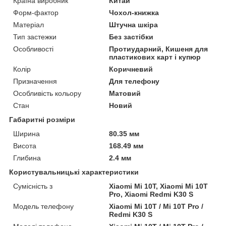
Країна виробник
Китай
Форм-фактор
Чохол-книжка
Матеріал
Штучна шкіра
Тип застежки
Без застібки
Особливості
Протиударний, Кишеня для
пластикових карт і купюр
Колір
Коричневий
Призначення
Для телефону
Особливість кольору
Матовий
Стан
Новий
Габаритні розміри
Ширина
80.35 мм
Висота
168.49 мм
Глибина
2.4 мм
Користувальницькі характеристики
Сумісність з
Xiaomi Mi 10T, Xiaomi Mi 10T
Pro, Xiaomi Redmi K30 S
Модель телефону
Xiaomi Mi 10T / Mi 10T Pro /
Redmi K30 S