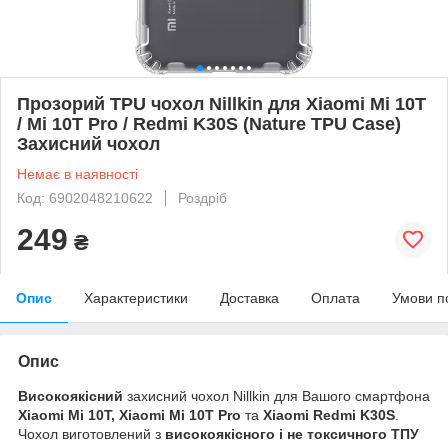
Прозорий TPU чохол Nillkin для Xiaomi Mi 10T
/ Mi 10T Pro / Redmi K30S (Nature TPU Case)
Захисний чохол
Немає в наявності
Код: 6902048210622
Роздріб
249
₴
Опис
Характеристики
Доставка
Оплата
Умови п
Опис
Високоякісний
захисний чохол Nillkin для Вашого смартфона
Xiaomi Mi 10T, Xiaomi Mi 10T Pro
та
Xiaomi Redmi K30S
.
Чохол виготовлений з
високоякісного і не токсичного ТПУ