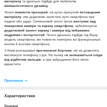
матеріалу
та ідеально підійде для любителів
мінімалістичного дизайну
.
Чохол
повністю прозорий
, на кутах присутній
потовщення
матеріалу
, яке додатково захистить кути смартфона при
падінні або ударі. Силіконовий чохол трохи
виступає над
поверхнею камери та екрану смартфона
, забезпечуючи
додатковий захист екрану і камери від небажаних
подряпин і потертостей
. Чохол ідеально підійде під Вашу
модель смартфона, він повністю повторює всі функціональні
кнопки й роз'єми смартфона.
З боків розташовані
протиковзні бортики
, які не дозволять
вислизнути телефону з рук. На ньому н
е залишаються сліди
від відбитків пальців
, а при забрудненні його легко
відчистити.
Приховати
Характеристики
Основні