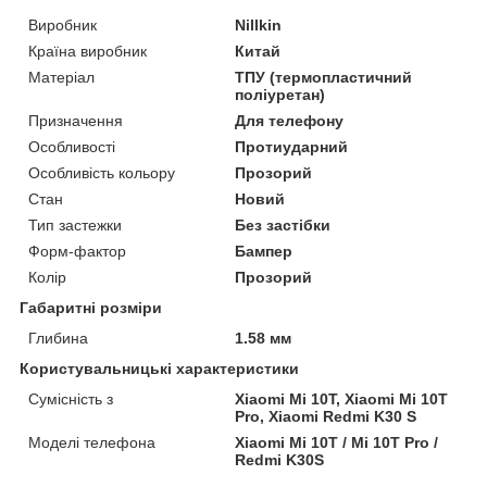
Виробник
Nillkin
Країна виробник
Китай
Матеріал
ТПУ (термопластичний
поліуретан)
Призначення
Для телефону
Особливості
Протиударний
Особливість кольору
Прозорий
Стан
Новий
Тип застежки
Без застібки
Форм-фактор
Бампер
Колір
Прозорий
Габаритні розміри
Глибина
1.58 мм
Користувальницькі характеристики
Сумісність з
Xiaomi Mi 10T, Xiaomi Mi 10T
Pro, Xiaomi Redmi K30 S
Моделі телефона
Xiaomi Mi 10T / Mi 10T Pro /
Redmi K30S