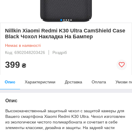
Nillkin Xiaomi Redmi K30 Ultra CamShield Case
Black Чохол Накладка На Бампер
Немає в наявності
Код: 6902048203426
Роздріб
399
₴
Опис
Характеристики
Доставка
Оплата
Умови п
Опис
Высококачественный защитный чехол с защитой камеры для
Вашего смартфона Xiaomi Redmi K30 Ultra. Чехол изготовлен
из экологически чистого поликарбоната и сочетает в себе
элементы классики, дизайна и защиты. На задней части