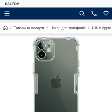
SALTOV
Товари та послуги
Чохли для телефонів
Nillkin App