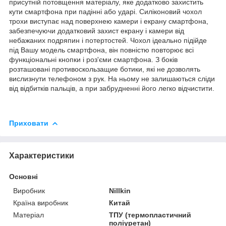
присутній потовщення матеріалу, яке додатково захистить
кути смартфона при падінні або ударі. Силіконовий чохол
трохи виступає над поверхнею камери і екрану смартфона,
забезпечуючи додатковий захист екрану і камери від
небажаних подряпин і потертостей. Чохол ідеально підійде
під Вашу модель смартфона, він повністю повторює всі
функціональні кнопки і роз'єми смартфона. З боків
розташовані противоскользащие ботики, які не дозволять
вислизнути телефоном з рук. На ньому не залишаються сліди
від відбитків пальців, а при забрудненні його легко відчистити.
Приховати
Характеристики
Основні
Виробник
Nillkin
Країна виробник
Китай
Матеріал
ТПУ (термопластичний
поліуретан)