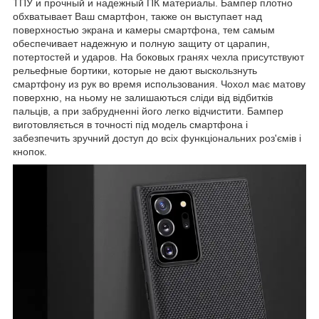
ТПУ и прочный и надежный ПК материалы. Бампер плотно
обхватывает Ваш смартфон, также он выступает над
поверхностью экрана и камеры смартфона, тем самым
обеспечивает надежную и полную защиту от царапин,
потертостей и ударов. На боковых гранях чехла присутствуют
рельефные бортики, которые не дают выскользнуть
смартфону из рук во время использования. Чохол має матову
поверхню, на ньому не залишаються сліди від відбитків
пальців, а при забрудненні його легко відчистити. Бампер
виготовляється в точності під модель смартфона і
забезпечить зручний доступ до всіх функціональних роз'ємів і
кнопок.