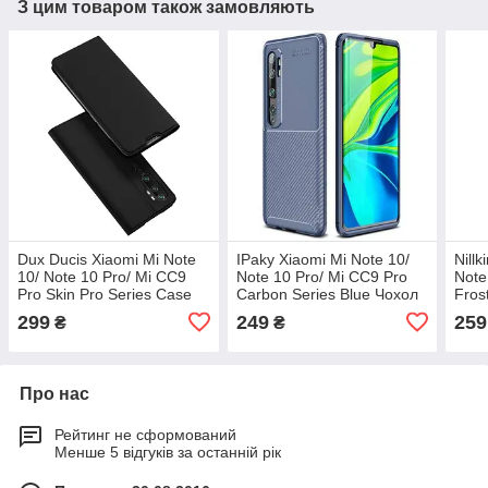
З цим товаром також замовляють
Dux Ducis Xiaomi Mi Note
IPaky Xiaomi Mi Note 10/
Nill
10/ Note 10 Pro/ Mi CC9
Note 10 Pro/ Mi CC9 Pro
Note
Pro Skin Pro Series Case
Carbon Series Blue Чохол
Fros
Black Чохол-Книжка
Накладка Бампер
Нак
299
249
259
₴
₴
Про нас
Рейтинг не сформований
Менше 5 відгуків за останній рік