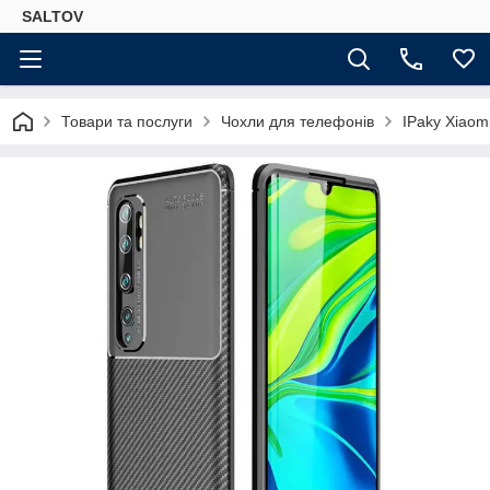
SALTOV
Товари та послуги
Чохли для телефонів
IPaky Xiaom