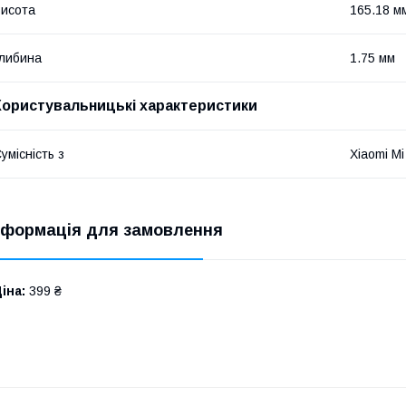
исота
165.18 м
либина
1.75 мм
Користувальницькі характеристики
умісність з
Xiaomi Mi
нформація для замовлення
іна:
399 ₴