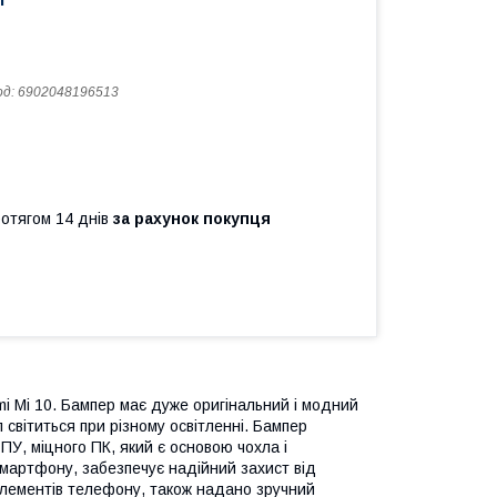
од:
6902048196513
ротягом 14 днів
за рахунок покупця
i Mi 10. Бампер має дуже оригінальний і модний
л світиться при різному освітленні. Бампер
ТПУ, міцного ПК, який є основою чохла і
смартфону, забезпечує надійний захист від
х елементів телефону, також надано зручний