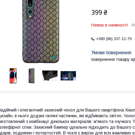
399 ₴
Немає в наявності
К
+380 (96) 337-12-75
повернення товару п
адійний і елегантний захисний чохол для Вашого смартфона Xiaom
изайн, в нього додані скляні частинки, які відбивають світло. Чохо
иготовлений з комбінації декількох матеріалів: м'якого та гнучкого 
оліефірної сітки. Захисний бампер ідеально підходить до Вашого 
дарів, подряпин і потертостей. В чохлі є вирізи для всіх важливи