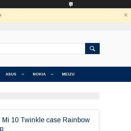
!
ASUS
NOKIA
MEIZU
i Mi 10 Twinkle case Rainbow
р