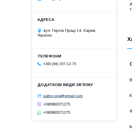
д
т
вул. Героїв Праці 14, Харків,
Україна
Х
+380 (96) 337-12-75
В
К
saltov.one@gmail.com
+380963371275
+380963371275
М