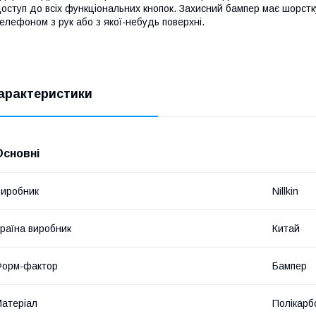
оступ до всіх функціональних кнопок. Захисний бампер має шорстк
елефоном з рук або з якої-небудь поверхні.
арактеристики
Основні
иробник
Nillkin
раїна виробник
Китай
Форм-фактор
Бампер
атеріал
Полікарб