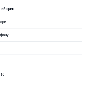
ний принт
ьори
ефону
 10