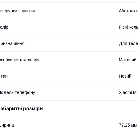
ізерунки і принти
Абстракт
олір
Різні кол
ризначення
Для тел
собливість кольору
Матовий
Стан
Новий
Модель телефону
Xiaomi Mi
Габаритні розміри
Ширина
77.25 мм