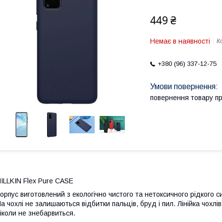
449 ₴
Немає в наявності
К
+380 (96) 337-12-75
повернення товару п
ILLKIN Flex Pure CASE
орпус виготовлений з екологічно чистого та нетоксичного рідкого си
а чохлі не залишаються відбитки пальців, бруд і пил. Лінійка чохлі
іколи не знебарвиться.