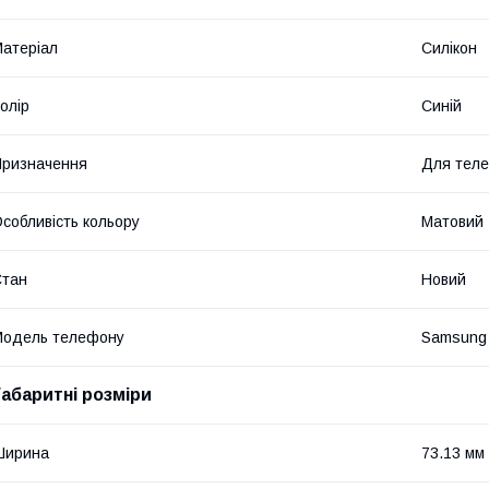
атеріал
Силікон
олір
Синій
ризначення
Для тел
собливість кольору
Матовий
Стан
Новий
Модель телефону
Samsung 
Габаритні розміри
Ширина
73.13 мм