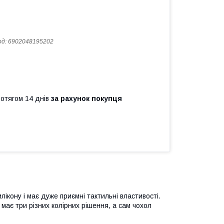
од:
6902048195202
ротягом 14 днів
за рахунок покупця
лікону і має дуже приємні тактильні властивості.
в має три різних колірних рішення, а сам чохол