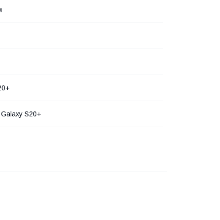
м
20+
Galaxy S20+