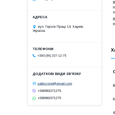
В
п
о
В
п
вул. Героїв Праці 14, Харків,
Україна
Х
+380 (96) 337-12-75
saltov.one@gmail.com
В
+380963371275
+380963371275
К