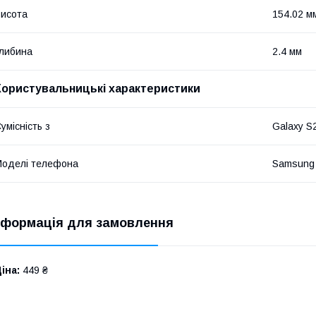
исота
154.02 м
либина
2.4 мм
Користувальницькі характеристики
умісність з
Galaxy S
оделі телефона
Samsung 
нформація для замовлення
іна:
449 ₴