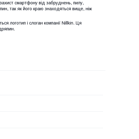
 захист смартфону від забруднень, пилу,
пин, так як його краю знаходяться вище, ніж
ся логотип і слоган компанії Nillkin. Ця
дряпин.