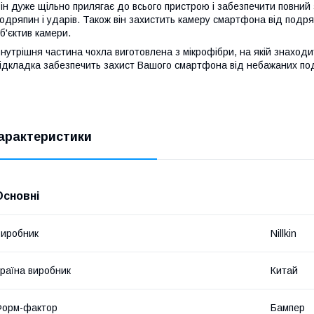
ін дуже щільно прилягає до всього пристрою і забезпечити повний
одряпин і ударів. Також він захистить камеру смартфона від подря
б'єктив камери.
нутрішня частина чохла виготовлена з мікрофібри, на якій знаходить
ідкладка забезпечить захист Вашого смартфона від небажаних по
арактеристики
Основні
иробник
Nillkin
раїна виробник
Китай
Форм-фактор
Бампер