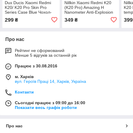
Dux Ducis Xiaomi Redmi
Nillkin Xiaomi Redmi K20
Nill
K20/ K20 Pro Skin Pro
(K20 Pro) Amazing H
K20
Series Case Blue Чохол-
Nanometer Anti-Explosion
temp
Книжка
Tempered Glass Захисне
Захи
299
349
399
₴
₴
Скло
Про нас
Рейтинг не сформований
Менше 5 відгуків за останній рік
Працює з 30.08.2016
м. Харків
вул. Героїв Праці 14, Харків, Україна
Контакти
Сьогодні працює з 09:00 до 16:00
Показати весь графік роботи
Про нас