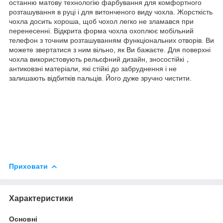
останню матову технологію фарбування для комфортного
розташування в руці і для витонченого виду чохла. Жорсткість
чохла досить хороша, щоб чохол легко не зламався при
перенесенні. Відкрита форма чохла охоплює мобільний
телефон з точним розташуванням функціональних отворів. Ви
можете звертатися з ним вільно, як Ви бажаєте. Для поверхні
чохла використовують рельєфний дизайн, зносостійкі，
антиковзні матеріали, які стійкі до забруднення і не
залишають відбитків пальців. Його дуже зручно чистити.
Приховати
Характеристики
Основні