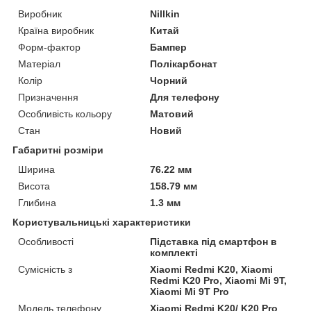
Виробник
Nillkin
Країна виробник
Китай
Форм-фактор
Бампер
Матеріал
Полікарбонат
Колір
Чорний
Призначення
Для телефону
Особливість кольору
Матовий
Стан
Новий
Габаритні розміри
Ширина
76.22 мм
Висота
158.79 мм
Глибина
1.3 мм
Користувальницькі характеристики
Особливості
Підставка під смартфон в
комплекті
Сумісність з
Xiaomi Redmi K20, Xiaomi
Redmi K20 Pro, Xiaomi Mi 9T,
Xiaomi Mi 9T Pro
Модель телефону
Xiaomi Redmi K20/ K20 Pro