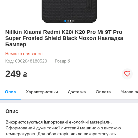
Nillkin Xiaomi Redmi K20/ K20 Pro Mi 9T Pro
Super Frosted Shield Black Чохол Накладка
Бампер
Немає в наявності
Код: 6902048180529
Роздріб
249
₴
Опис
Характеристики
Доставка
Оплата
Умови п
Опис
Використовуються імпортовані екологічні матеріали.
Сформований дуже точної литтєвий машиною з високою
температурою. Для обох сторін чохла використовують