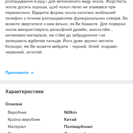
розташування в руці і для витонченого виду чохла. Жорсткість
чохла досить хороша, щоб чохол легко не зламався при
перенесенні. Відкрита форма чохла охоплює мобільний
телефон з точним розташуванням функціональних отворів. Ви
можете звертатися з ним вільно, як Ви бажаєте. Для поверхні
чохла використовують рельєфний дизайн, зносостійкі，
антиковзні матеріали, які стійкі до забруднення і не
залишають відбитків пальців. Його дуже зручно чистити.
Кольори, які Ви можете вибрати：чорний, білий, яскраво-
червоний, золотий,
Приховати
Характеристики
Основні
Виробник
Nillkin
Країна виробник
Китай
Матеріал
Полікарбонат